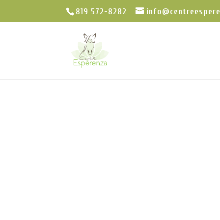
819 572-8282
info@centreesper