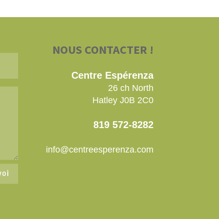
NOUS CONTACTER !
Centre Espérenza
26 ch North
Hatley J0B 2C0
819
572-8282
info@centreesperenza.com
voi